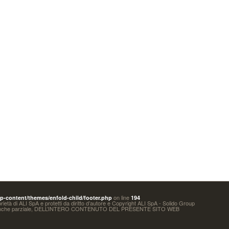
on line
-content/themes/enfold-child/footer.php
194
oprietà di ALI SpA e protetti da diritto d’autore e Copyright ALI SpA - Solido Group
 anche parziale, DELL’INTERO CONTENUTO DEL PRESENTE SITO WEB