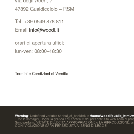
via degli Aceri, 7
47892 Gualdicciolo – RSM
Tel. +39 0549.876.811
Email
info@woodi.it
orari di apertura uffici:
lun-ven: 08:00–18:30
Termini e Condizioni di Vendita
: Undefined variable $kriesi_at_backlink in
Warning
/home/woodi/public_html/wp
Tutte le immagini, i loghi, la grafica ed i contenuti del presente sito web sono di pr
Sono pertanto VIETATE L’ILLECITA APPROPRIAZIONE o LA RIPRODUZIONE,
OGNI VIOLAZIONE SARA’ PERSEGUITA AI SENSI DI LEGGE