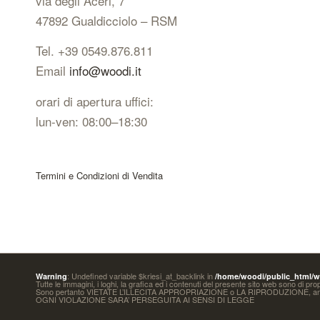
via degli Aceri, 7
47892 Gualdicciolo – RSM
Tel. +39 0549.876.811
Email
info@woodi.it
orari di apertura uffici:
lun-ven: 08:00–18:30
Termini e Condizioni di Vendita
: Undefined variable $kriesi_at_backlink in
Warning
/home/woodi/public_html/wp
Tutte le immagini, i loghi, la grafica ed i contenuti del presente sito web sono di pr
Sono pertanto VIETATE L’ILLECITA APPROPRIAZIONE o LA RIPRODUZIONE,
OGNI VIOLAZIONE SARA’ PERSEGUITA AI SENSI DI LEGGE