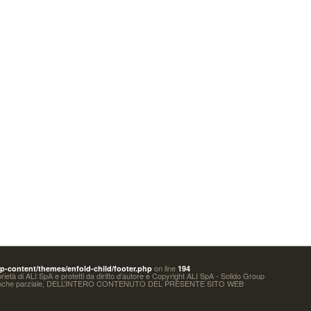
on line
-content/themes/enfold-child/footer.php
194
oprietà di ALI SpA e protetti da diritto d’autore e Copyright ALI SpA - Solido Group
 anche parziale, DELL’INTERO CONTENUTO DEL PRESENTE SITO WEB