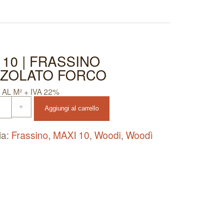
 10 | FRASSINO
ZOLATO FORCO
AL M² + IVA 22%
Aggiungi al carrello
ia:
Frassino
, 
MAXI 10
, 
Woodi
, 
Woodì