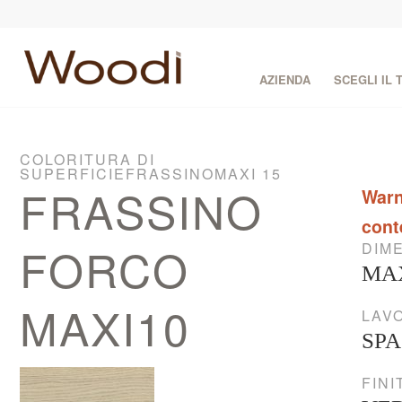
AZIENDA
SCEGLI IL
COLORITURA DI
SUPERFICIEFRASSINOMAXI 15
FRASSINO
Warn
cont
FORCO
DIME
MAX
MAXI10
LAVO
SP
FINI