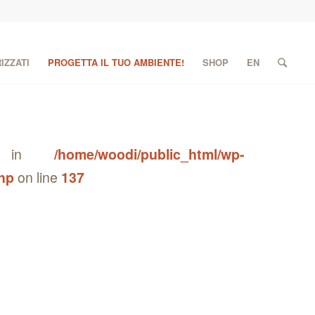
IZZATI
PROGETTA IL TUO AMBIENTE!
SHOP
EN
lug in
/home/woodi/public_html/wp-
php
on line
137