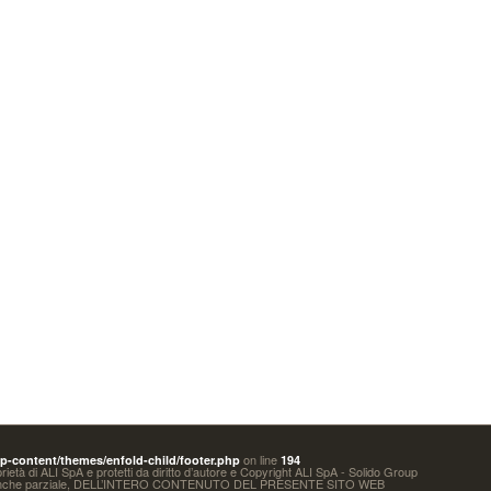
on line
-content/themes/enfold-child/footer.php
194
oprietà di ALI SpA e protetti da diritto d’autore e Copyright ALI SpA - Solido Group
 anche parziale, DELL’INTERO CONTENUTO DEL PRESENTE SITO WEB