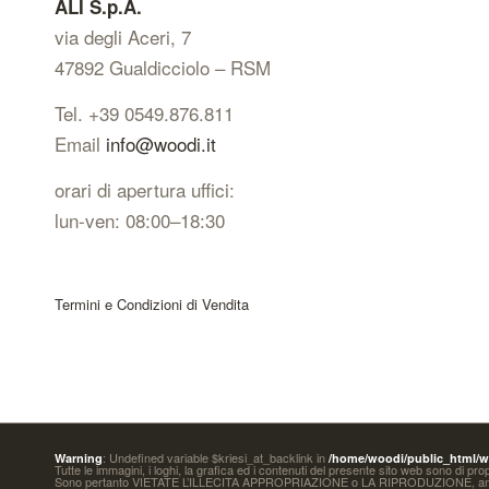
ALI S.p.A.
via degli Aceri, 7
47892 Gualdicciolo – RSM
Tel. +39 0549.876.811
Email
info@woodi.it
orari di apertura uffici:
lun-ven: 08:00–18:30
Termini e Condizioni di Vendita
: Undefined variable $kriesi_at_backlink in
Warning
/home/woodi/public_html/wp
Tutte le immagini, i loghi, la grafica ed i contenuti del presente sito web sono di pr
Sono pertanto VIETATE L’ILLECITA APPROPRIAZIONE o LA RIPRODUZIONE,