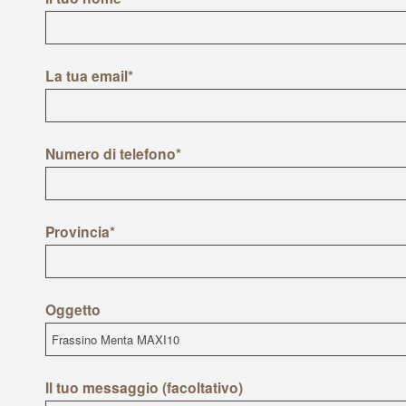
La tua email*
Numero di telefono*
Provincia*
Oggetto
Il tuo messaggio (facoltativo)