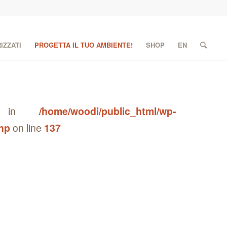
IZZATI
PROGETTA IL TUO AMBIENTE!
SHOP
EN
lug in
/home/woodi/public_html/wp-
php
on line
137