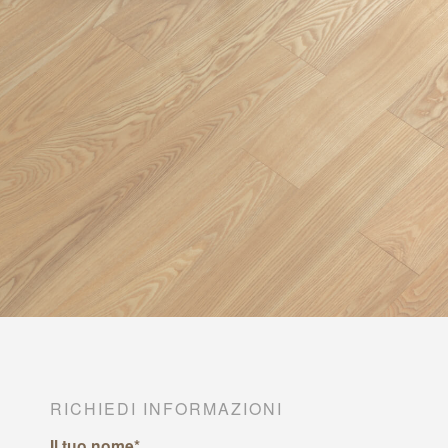
RICHIEDI INFORMAZIONI
Il tuo nome*