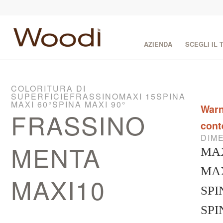
AZIENDA
SCEGLI IL
COLORITURA DI
SUPERFICIEFRASSINOMAXI 15SPINA
MAXI 60°SPINA MAXI 90°
Warn
FRASSINO
cont
DIME
MENTA
MAX
MAX
MAXI10
SPI
SPI