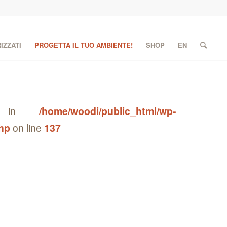
IZZATI
PROGETTA IL TUO AMBIENTE!
SHOP
EN
lug in
/home/woodi/public_html/wp-
php
on line
137