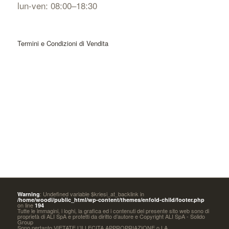
lun-ven: 08:00–18:30
Termini e Condizioni di Vendita
: Undefined variable $kriesi_at_backlink in
Warning
/home/woodi/public_html/wp-content/themes/enfold-child/footer.php
on line
194
Tutte le immagini, i loghi, la grafica ed i contenuti del presente sito web sono di
proprietà di ALI SpA e protetti da diritto d’autore e Copyright ALI SpA - Solido
Group
Sono pertanto VIETATE L’ILLECITA APPROPRIAZIONE o LA