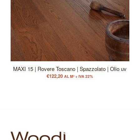
MAXI 15 | Rovere Toscano | Spazzolato | Olio uv
€
122,20
AL M² + IVA 22%