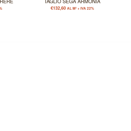
ERERE
TAGLIO SEGA ARMONIA
€
132,60
2%
AL M² + IVA 22%