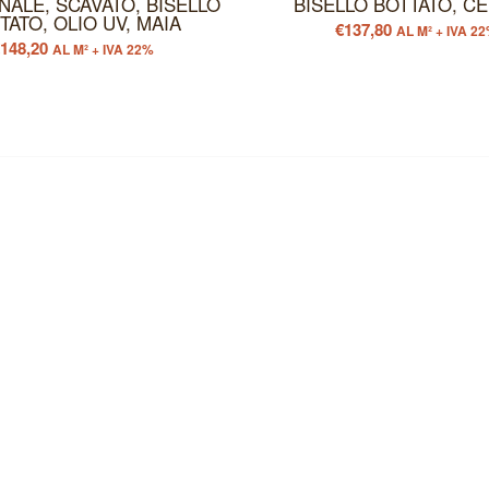
NALE, SCAVATO, BISELLO
BISELLO BOTTATO, C
TATO, OLIO UV, MAIA
€
137,80
AL M² + IVA 2
€
148,20
AL M² + IVA 22%