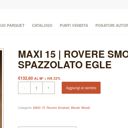
 TUO PARQUET
CATALOGO
PUNTI VENDITA
POSATORI AUTOR
MAXI 15 | ROVERE SM
SPAZZOLATO EGLE
€
132,60
AL M² + IVA 22%
Aggiungi al carrello
Categorie:
MAXI 15
,
Rovere Smoked
,
Woodi
,
Woodì