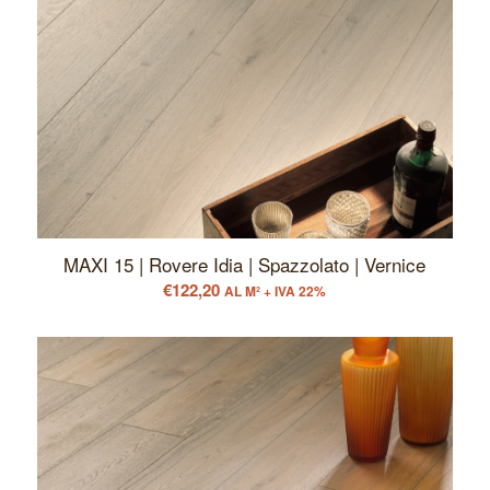
MAXI 15 | Rovere Idia | Spazzolato | Vernice
€
122,20
AL M² + IVA 22%