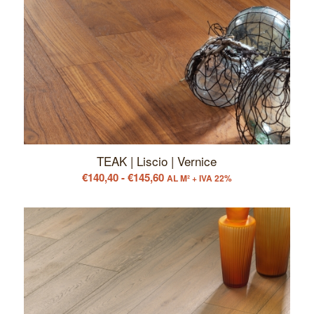
TEAK | Liscio | Vernice
Fascia
€
140,40
-
€
145,60
AL M² + IVA 22%
di
prezzo:
da
€140,40
a
€145,60