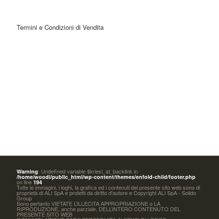
Termini e Condizioni di Vendita
: Undefined variable $kriesi_at_backlink in
Warning
/home/woodi/public_html/wp-content/themes/enfold-child/footer.php
on line
194
Tutte le immagini, i loghi, la grafica ed i contenuti del presente sito web sono di
proprietà di ALI SpA e protetti da diritto d’autore e Copyright ALI SpA - Solido
Group
Sono pertanto VIETATE L’ILLECITA APPROPRIAZIONE o LA
RIPRODUZIONE, anche parziale, DELL’INTERO CONTENUTO DEL
PRESENTE SITO WEB