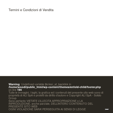
Termini e Condizioni di Vendita
: Undefined variable $kriesi_at_backlink in
Warning
/home/woodi/public_html/wp-content/themes/enfold-child/footer.php
on line
194
Tutte le immagini, i loghi, la grafica ed i contenuti del presente sito web sono di
proprietà di ALI SpA e protetti da diritto d’autore e Copyright ALI SpA - Solido
Group
Sono pertanto VIETATE L’ILLECITA APPROPRIAZIONE o LA
RIPRODUZIONE, anche parziale, DELL’INTERO CONTENUTO DEL
PRESENTE SITO WEB
OGNI VIOLAZIONE SARA’ PERSEGUITA AI SENSI DI LEGGE