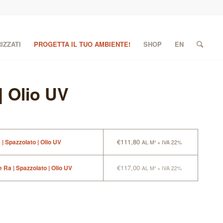
IZZATI
PROGETTA IL TUO AMBIENTE!
SHOP
EN
| Olio UV
€
111,80
| Spazzolato | Olio UV
AL M² + IVA 22%
€
117,00
 Ra | Spazzolato | Olio UV
AL M² + IVA 22%