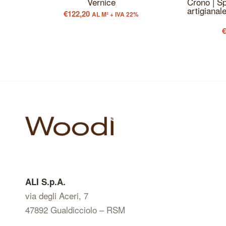
Vernice
Crono | Sp
artigianal
€
122,20
AL M² + IVA 22%
ALI S.p.A.
via degli Aceri, 7
47892 Gualdicciolo – RSM