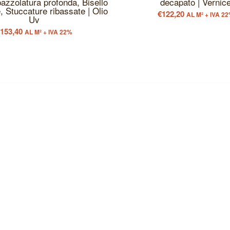
azzolatura profonda, Bisello
decapato | Vernic
e, Stuccature ribassate | Olio
€
122,20
AL M² + IVA 2
Uv
€
153,40
AL M² + IVA 22%