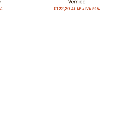
e
Vernice
€
122,20
2%
AL M² + IVA 22%