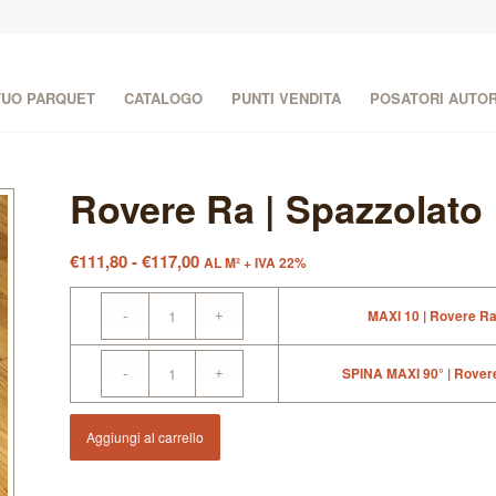
 TUO PARQUET
CATALOGO
PUNTI VENDITA
POSATORI AUTOR
Rovere Ra | Spazzolato 
Fascia
€
111,80
-
€
117,00
AL M² + IVA 22%
di
prezzo:
MAXI 10 | Rovere Ra 
da
€111,80
SPINA MAXI 90° | Rovere
a
€117,00
Aggiungi al carrello