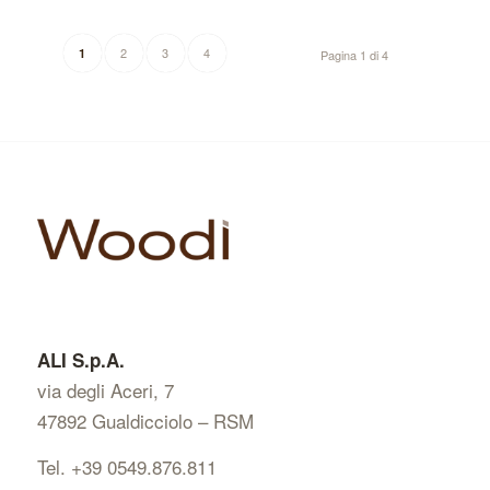
2
3
4
1
Pagina 1 di 4
ALI S.p.A.
via degli Aceri, 7
47892 Gualdicciolo – RSM
Tel. +39 0549.876.811